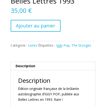
Belles Lettres 1993
35,00
€
quantité
Ajouter au panier
de
IGGY
POP,
I
Catégorie :
Livres
Étiquettes :
Iggy Pop
,
The Stooges
Need
More
Les
Stooges
Description
et
autres
Description
histoires
de
Édition originale française de la brûlante
ma
autobiographie d’IGGY POP, publiée aux
vie,
Belles Lettres en 1993. Rare !
Les