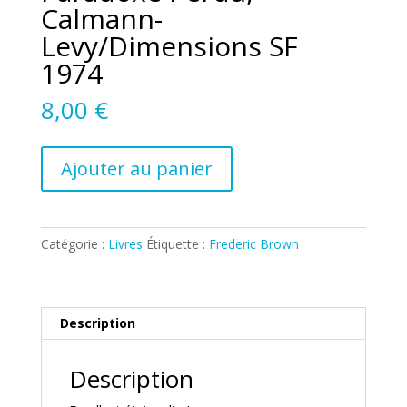
Calmann-
Levy/Dimensions SF
1974
8,00
€
quantité
Ajouter au panier
de
FREDERIC
BROWN
–
Catégorie :
Livres
Étiquette :
Frederic Brown
Paradoxe
Perdu,
Calmann-
Levy/Dimensions
Description
SF
1974
Description