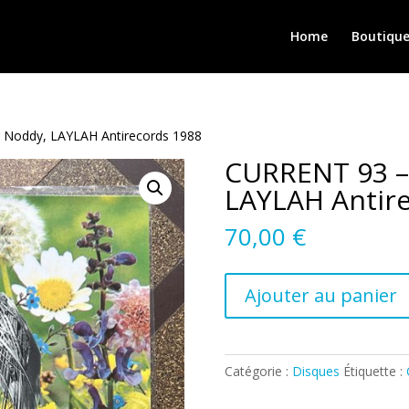
Home
Boutiqu
 Noddy, LAYLAH Antirecords 1988
CURRENT 93 – 
LAYLAH Antir
70,00
€
quantité
Ajouter au panier
de
CURRENT
93
–
Catégorie :
Disques
Étiquette :
Swastikas
For