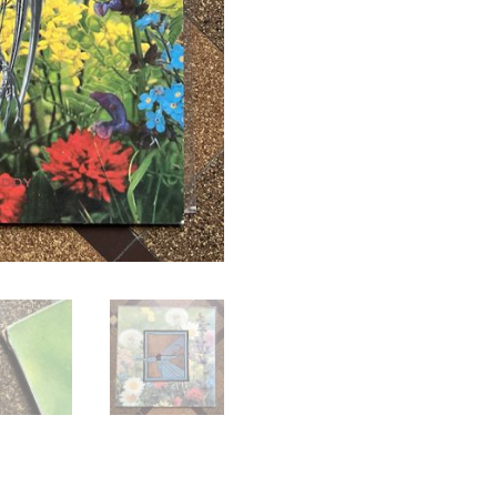
Noddy,
LAYLAH
Antirecords
1988