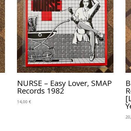
NURSE – Easy Lover, SMAP
B
Records 1982
R
[
14,00
€
Y
20